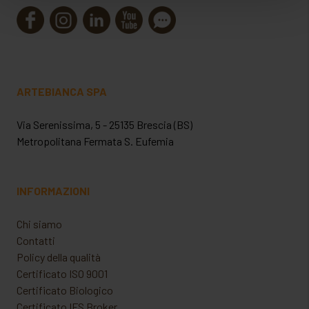
verranno installati i soli cookie necessari al
funzionamento del sito. Per tutte le informazioni complete
ti invitiamo a consultare le "Informazioni sui Cookie" qui
sopra.
ARTEBIANCA SPA
Via Serenissima, 5 - 25135 Brescia (BS)
Metropolitana Fermata S. Eufemia
INFORMAZIONI
Chi siamo
Contatti
Policy della qualità
Certificato ISO 9001
Certificato Biologico
Certificato IFS Broker