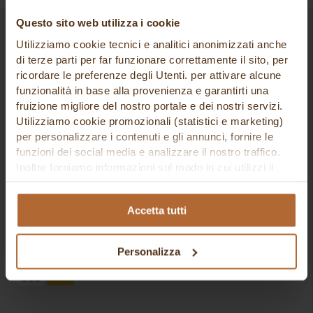
Questo sito web utilizza i cookie
Utilizziamo cookie tecnici e analitici anonimizzati anche
di terze parti per far funzionare correttamente il sito, per
ISCRIVITI ALLA NEWSLETTER
ricordare le preferenze degli Utenti. per attivare alcune
funzionalità in base alla provenienza e garantirti una
fruizione migliore del nostro portale e dei nostri servizi.
Utilizziamo cookie promozionali (statistici e marketing)
PAGAMENTI SICURI
per personalizzare i contenuti e gli annunci, fornire le
funzioni dei social media e analizzare il nostro traffico.
Tutte le informazioni sono criptate e trasmesse senza
Inoltre forniamo informazioni sul modo in cui utilizzi il
rischi utilizzando un Secure Socket Layer (SSL) protocol.
nostro sito ai nostri partner che si occupano di analisi dei
dati web, pubblicità e social media, i quali potrebbero
Accetta tutti
combinarle con altre informazioni che hai fornito loro o
che hanno raccolto in base al tuo utilizzo dei loro servizi.
SPEDIZIONE AFFIDABILE
Cliccando su “PERSONALIZZA“ potrai scegliere quali
Personalizza
cookie potranno essere implementati ad esclusione di
quelli tecnici che sono necessari per il funzionamento del
sito. Cliccando su “ACCETTA TUTTI” invece accetterai di
implementare tutti i cookie. Chiudendo questo banner