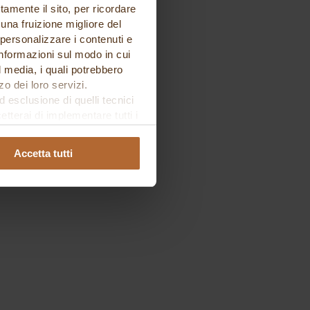
tamente il sito, per ricordare
 una fruizione migliore del
 personalizzare i contenuti e
 informazioni sul modo in cui
al media, i quali potrebbero
o dei loro servizi.
esclusione di quelli tecnici
terai di implementare tutti i
l sito. Per tutte le
Accetta tutti