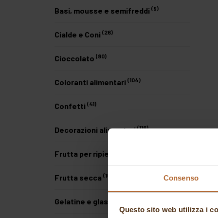
(9)
Basi, mousse e semifreddi
(26)
Cialde e Coni
(80)
Cioccolato
(104)
Coloranti alimentari
(41)
Confetti
(116)
Decorazioni alimentari
(77)
Frutta per ripieni
(16)
Frutta secca
Consenso
(28)
Gelatine e glasse
Questo sito web utilizza i c