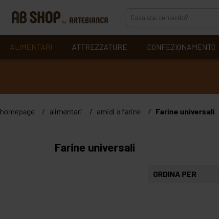
ALIMENTARI
ATTREZZATURE
CONFEZIONAMENTO
homepage
alimentari
amidi e farine
Farine universali
Farine universali
ORDINA PER
più recenti
alfabetico