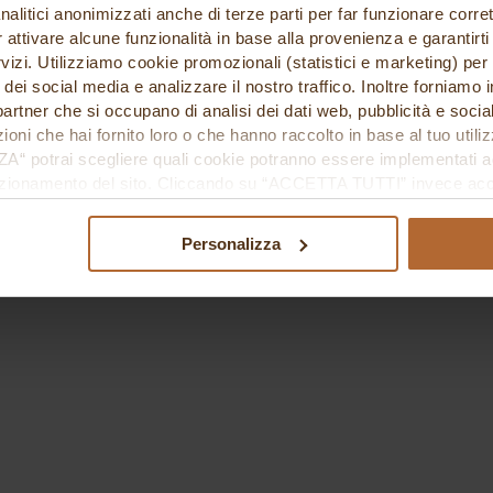
nalitici anonimizzati anche di terze parti per far funzionare corret
r attivare alcune funzionalità in base alla provenienza e garantirti
rvizi. Utilizziamo cookie promozionali (statistici e marketing) per
i dei social media e analizzare il nostro traffico. Inoltre forniamo
ri partner che si occupano di analisi dei dati web, pubblicità e soci
oni che hai fornito loro o che hanno raccolto in base al tuo utilizz
potrai scegliere quali cookie potranno essere implementati ad 
nzionamento del sito. Cliccando su “ACCETTA TUTTI” invece accet
er verranno installati i soli cookie necessari al funzionamento de
tiamo a consultare le "Informazioni sui Cookie" qui sopra.
Personalizza