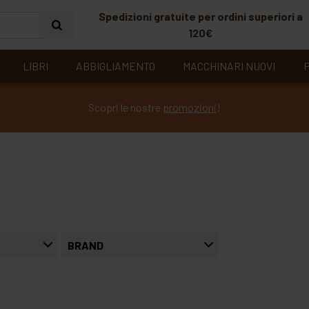
Spedizioni gratuite per ordini superiori a
120€
LIBRI
ABBIGLIAMENTO
MACCHINARI NUOVI
P
Scopri le nostre
promozioni
!
BRAND
molino dallagiovanna