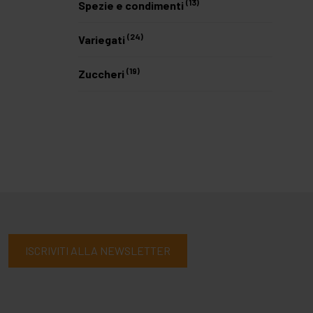
(13)
Spezie e condimenti
(24)
Variegati
(19)
Zuccheri
ISCRIVITI ALLA NEWSLETTER