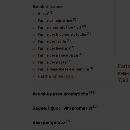
meno costosi
Amidi e farine
(2)
Amidi
più costosi
(1)
Farine di mais e riso
(5)
Farine integrali, tipo 1 e 2
(2)
Farine per bioches e sfoglia
(2)
Farine per frolla
(3)
Farine per lievitati
(4)
Farine per pane e pizza
(2)
Farine per pasta
far
(1)
Farine rimacinate e di semola
Molino
Farine universali
7,90
(78)
Aromi e paste aromatiche
(9)
Bagne, liquori, vini aromatici
(19)
Basi per gelato