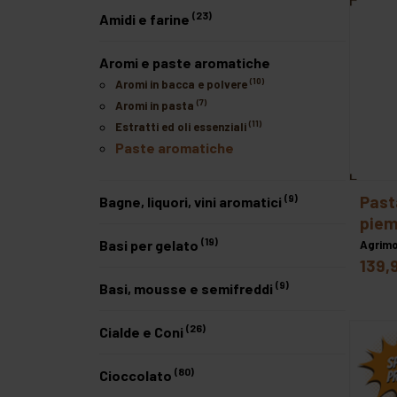
meno costosi
(23)
Amidi e farine
più costosi
Aromi e paste aromatiche
(10)
Aromi in bacca e polvere
(7)
Aromi in pasta
(11)
Estratti ed oli essenziali
Paste aromatiche
pasta nocciola chiara
(9)
Bagne, liquori, vini aromatici
piem
(19)
Basi per gelato
Agrim
139,
(9)
Basi, mousse e semifreddi
(26)
Cialde e Coni
(80)
Cioccolato