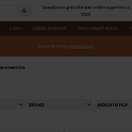
Spedizioni gratuite per ordini superiori a
120€
LIBRI
ABBIGLIAMENTO
MACCHINARI NUOVI
P
Scopri le nostre
promozioni
!
 aromatiche
BRAND
INDICATO PER
agrimontana
senza glutine
benvenuto di benvenuto flavio & c. snc
senza lattosio