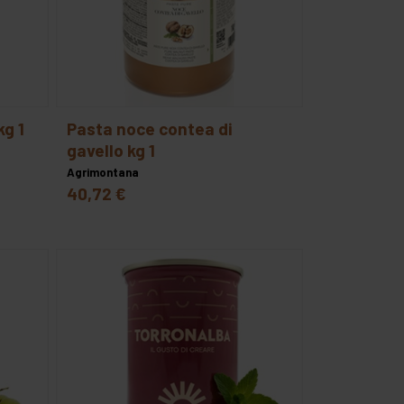
kg 1
pasta noce contea di
gavello kg 1
Agrimontana
40,72 €