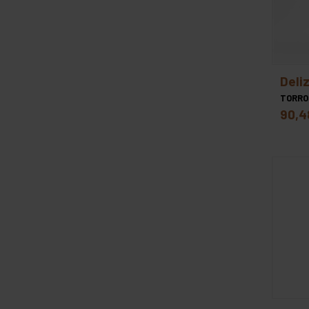
deli
TORRO
90,4