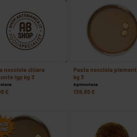
fugar
lindt & sprungli s.p.a.
pariani
selezione arte bianca
torronalba s.r.l
pasta nocciola piemonte igp
onte igp kg 3
kg 3
ontana
Agrimontana
95 €
139,95 €