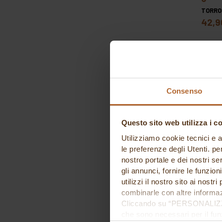
TORRO
42,9
Consenso
Questo sito web utilizza i c
Utilizziamo cookie tecnici e a
le preferenze degli Utenti. pe
nostro portale e dei nostri se
pas
gli annunci, fornire le funzion
TORRO
utilizzi il nostro sito ai nost
47,1
combinarle con altre informazi
Cliccando su “PERSONALIZZA“ 
che sono necessari per il fu