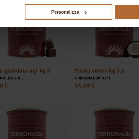
er verranno installati i soli cookie necessari al funzionamento de
tiamo a consultare le "Informazioni sui Cookie" qui sopra.
Personalizza
ta gianduia agf kg 3
pasta cocco kg 3,5
NALBA S.R.L
TORRONALBA S.R.L
20 €
44,59 €