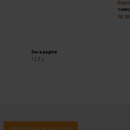
pas
TORRO
19,16
Sei a pagina
1
2
3
>
ISCRIVITI ALLA NEWSLETTER