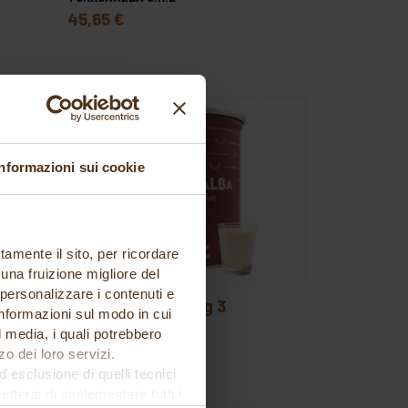
45,65 €
Informazioni sui cookie
tamente il sito, per ricordare
 una fruizione migliore del
 personalizzare i contenuti e
 2,5
pasta zabaione kg 3
 informazioni sul modo in cui
TORRONALBA S.R.L
al media, i quali potrebbero
54,18 €
o dei loro servizi.
esclusione di quelli tecnici
terai di implementare tutti i