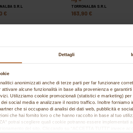
NALBA S.R.L
TORRONALBA S.R.L
0 €
163,90 €
Dettagli
ookie
nalitici anonimizzati anche di terze parti per far funzionare corret
r attivare alcune funzionalità in base alla provenienza e garantirti
rvizi. Utilizziamo cookie promozionali (statistici e marketing) per
ta menta verde kg 3,5
variegato cereal five kg
i dei social media e analizzare il nostro traffico. Inoltre forniamo
NALBA S.R.L
TORRONALBA S.R.L
ri partner che si occupano di analisi dei dati web, pubblicità e soci
7 €
44,69 €
oni che hai fornito loro o che hanno raccolto in base al tuo utilizz
potrai scegliere quali cookie potranno essere implementati ad 
nzionamento del sito. Cliccando su “ACCETTA TUTTI” invece accet