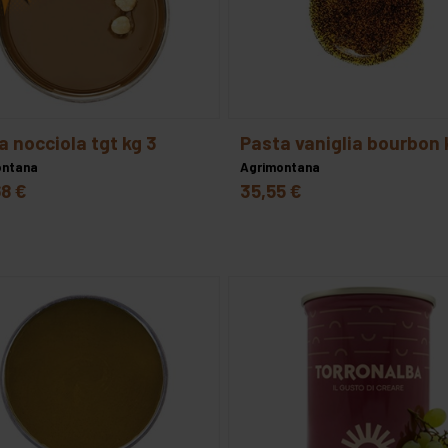
ta nocciola tgt kg 3
pasta vaniglia bourbon 
ontana
Agrimontana
68 €
35,55 €