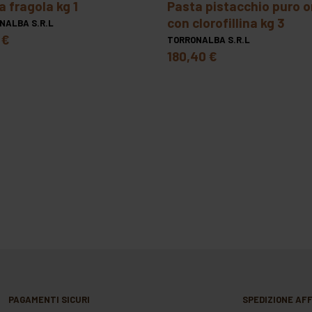
ta fragola kg 1
pasta pistacchio puro oro
con clorofillina kg 3
NALBA S.R.L
 €
TORRONALBA S.R.L
180,40 €
PAGAMENTI SICURI
SPEDIZIONE AFF