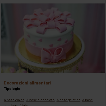
decorazioni alimentari
Tipologie
A base cialda
A base cioccolato
A base gelatina
A base
zucchero
Varie