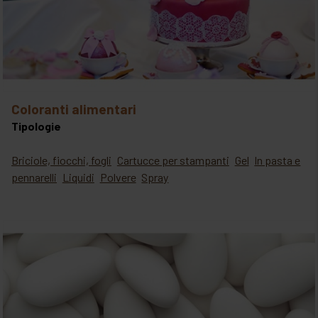
coloranti alimentari
Tipologie
Briciole, fiocchi, fogli
Cartucce per stampanti
Gel
In pasta e
pennarelli
Liquidi
Polvere
Spray