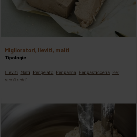
miglioratori, lieviti, malti
Tipologie
Lieviti
Malti
Per gelato
Per panna
Per pasticceria
Per
semifreddi