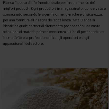
Bianca il punto di riferimento ideale per il reperimento dei
Attrezzature per taglio
Sottotorte, articoli imballo
FORNO MICROONDE EASY
coloranti alimentari
migliori prodotti. Ogni prodotto è immagazzinato, conservato e
consegnato secondo le vigenti norme igieniche e di sicurezza,
FRIGGITRICI EASY
confetti
per una fornitura all'insegna dell'eccellenza. Arte Bianca si
identifica quale partner di riferimento proponendo una vasta
FRULLATORI
decorazioni alimentari
selezione di materie prime d'eccellenza al fine di poter esaltare
la creatività e la professionalità degli operatori e degli
HAMBURGATRICI
frutta per ripieni
appassionati del settore.
MIXER AD IMMERSIONE
frutta secca
PIASTRE ELETTRICHE
gelatine e glasse
PIASTRE INDUZIONE
grassi e margarine
PLANETARIE DA BANCO
miglioratori, lieviti, malti
RONER
mix per preparati da forno
SCIOGLITORI