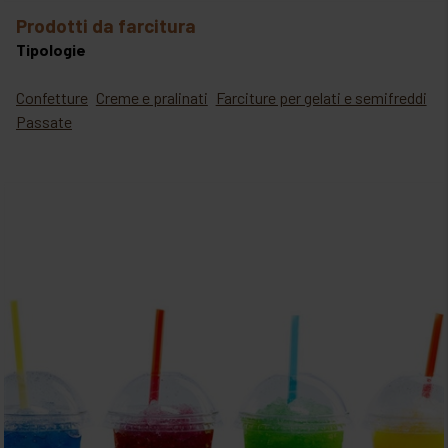
prodotti da farcitura
Tipologie
Confetture
Creme e pralinati
Farciture per gelati e semifreddi
Passate