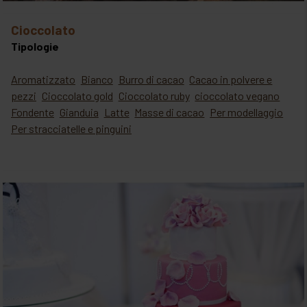
cioccolato
Tipologie
Aromatizzato
Bianco
Burro di cacao
Cacao in polvere e
pezzi
Cioccolato gold
Cioccolato ruby
cioccolato vegano
Fondente
Gianduia
Latte
Masse di cacao
Per modellaggio
Per stracciatelle e pinguini