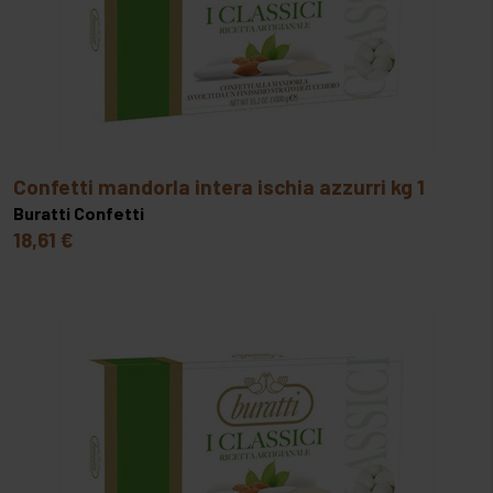
PRODOTTI PER GRANITE
(32)
SEMILAVORATI COTTI
(13)
SPEZIE E CONDIMENTI
(24)
VARIEGATI
(19)
ZUCCHERI
confetti mandorla intera ischia azzurri kg 1
Buratti Confetti
18,61 €