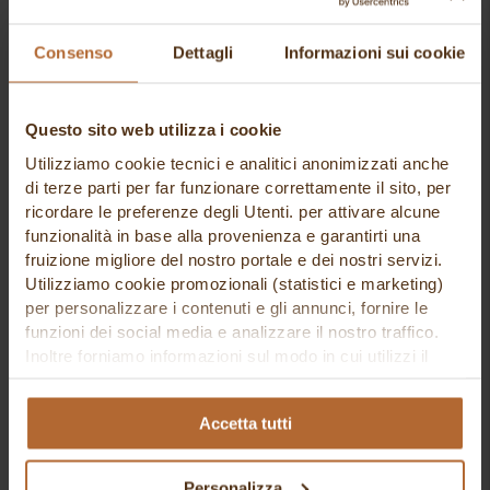
confetti mandorla intera ischia rosa kg 1
Consenso
Dettagli
Informazioni sui cookie
Buratti Confetti
18,61 €
Questo sito web utilizza i cookie
Utilizziamo cookie tecnici e analitici anonimizzati anche
di terze parti per far funzionare correttamente il sito, per
ricordare le preferenze degli Utenti. per attivare alcune
funzionalità in base alla provenienza e garantirti una
fruizione migliore del nostro portale e dei nostri servizi.
Utilizziamo cookie promozionali (statistici e marketing)
per personalizzare i contenuti e gli annunci, fornire le
funzioni dei social media e analizzare il nostro traffico.
Inoltre forniamo informazioni sul modo in cui utilizzi il
nostro sito ai nostri partner che si occupano di analisi dei
dati web, pubblicità e social media, i quali potrebbero
Accetta tutti
combinarle con altre informazioni che hai fornito loro o
che hanno raccolto in base al tuo utilizzo dei loro servizi.
confetti mandorla intera argento kg 1
Cliccando su “PERSONALIZZA“ potrai scegliere quali
Personalizza