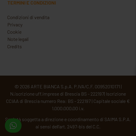
TERMINI E CONDIZIONI
Condizioni di vendita
Privacy
Cookie
Note legali
Credits
© 2026 ARTE BIANCA S.p.A. P.IVA/C.F. 00952010171 |
N.iscrizione uff.imprese di Brescia BS - 222197| Iscrizione
CCIAA di Brescia numero Rea: BS - 222197 | Capitale sociale €
1.000.000,00 i.v.
Società soggetta a direzione e coordinamento di SAIMA S.P.A.
ai sensi dell’art. 2497-bis del C.C.