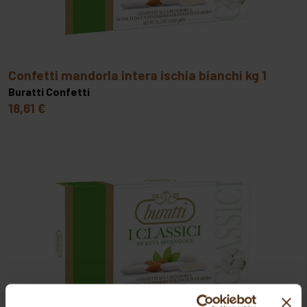
confetti mandorla intera ischia bianchi kg 1
Buratti Confetti
18,61 €