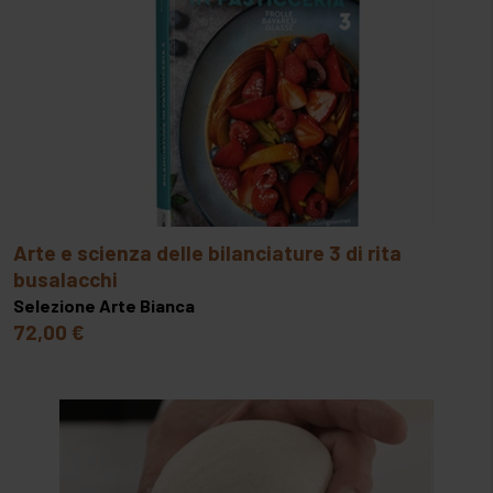
ovoprodotti
SIGILLATRICI
paste di mandorla e zucchero
SOTTOVUOTO ESTERNO
prodotti chimici coadiuvanti
SPREMIAGRUMI
prodotti da farcitura
TOSTIERE E TOSTATRICI
prodotti per granite
arte e scienza delle bilanciature 3 di rita
busalacchi
semilavorati cotti
Selezione Arte Bianca
72,00 €
spezie e condimenti
variegati
zuccheri