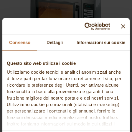
Consenso
Dettagli
Informazioni sui cookie
forno microonde panasonic ne 1037 dig
SIRMAN SPA
Questo sito web utilizza i cookie
1.342,00 €
Utilizziamo cookie tecnici e analitici anonimizzati anche
di terze parti per far funzionare correttamente il sito, per
ricordare le preferenze degli Utenti. per attivare alcune
funzionalità in base alla provenienza e garantirti una
fruizione migliore del nostro portale e dei nostri servizi.
Utilizziamo cookie promozionali (statistici e marketing)
per personalizzare i contenuti e gli annunci, fornire le
funzioni dei social media e analizzare il nostro traffico.
Inoltre forniamo informazioni sul modo in cui utilizzi il
nostro sito ai nostri partner che si occupano di analisi dei