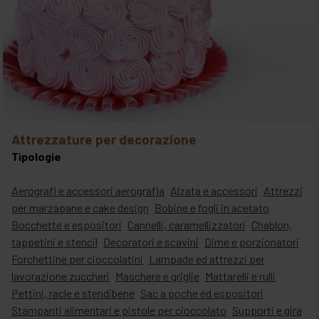
attrezzature per decorazione
Tipologie
Aerografi e accessori aerografia
Alzata e accessori
Attrezzi
per marzapane e cake design
Bobine e fogli in acetato
Bocchette e espositori
Cannelli, caramellizzatori
Chablon,
tappetini e stencil
Decoratori e scavini
Dime e porzionatori
Forchettine per cioccolatini
Lampade ed attrezzi per
lavorazione zuccheri
Maschere e griglie
Mattarelli e rulli
Pettini, racle e stendibene
Sac a poche ed espositori
Stampanti alimentari e pistole per cioccolato
Supporti e gira