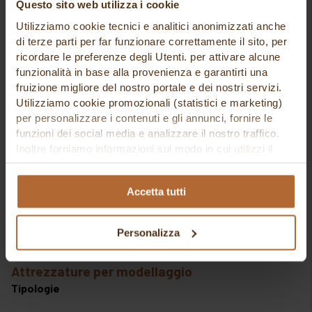
Questo sito web utilizza i cookie
Utilizziamo cookie tecnici e analitici anonimizzati anche
di terze parti per far funzionare correttamente il sito, per
ricordare le preferenze degli Utenti. per attivare alcune
funzionalità in base alla provenienza e garantirti una
fruizione migliore del nostro portale e dei nostri servizi.
Utilizziamo cookie promozionali (statistici e marketing)
per personalizzare i contenuti e gli annunci, fornire le
funzioni dei social media e analizzare il nostro traffico.
Inoltre forniamo informazioni sul modo in cui utilizzi il
nostro sito ai nostri partner che si occupano di analisi dei
dati web, pubblicità e social media, i quali potrebbero
Accetta tutti
combinarle con altre informazioni che hai fornito loro o
che hanno raccolto in base al tuo utilizzo dei loro servizi.
Cliccando su “PERSONALIZZA“ potrai scegliere quali
Personalizza
cookie potranno essere implementati ad esclusione di
quelli tecnici che sono necessari per il funzionamento del
attrezzature per modellaggio
sito. Cliccando su “ACCETTA TUTTI” invece accetterai di
implementare tutti i cookie. Chiudendo questo banner
Tipologie
verranno installati i soli cookie necessari al