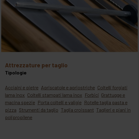
attrezzature per taglio
Tipologie
Acciaini e pietre
Apriscatole e apriostriche
Coltelli forgiati
lama inox
Coltelli stampati lama inox
Forbici
Grattugge e
macina spezie
Porta coltelli e valigie
Rotelle taglia pasta e
pizza
Strumenti da taglio
Taglia croissant
Taglieri e piani in
polipropilene