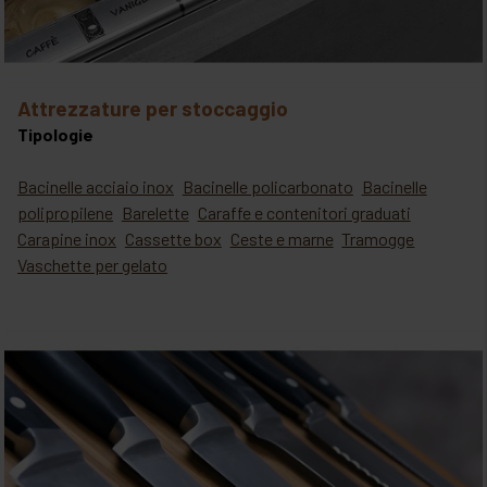
attrezzature per stoccaggio
Tipologie
Bacinelle acciaio inox
Bacinelle policarbonato
Bacinelle
polipropilene
Barelette
Caraffe e contenitori graduati
Carapine inox
Cassette box
Ceste e marne
Tramogge
Vaschette per gelato