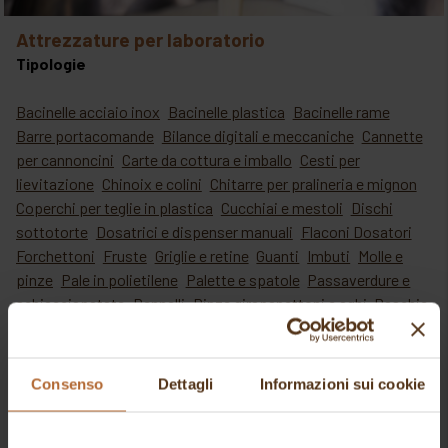
attrezzature per laboratorio
Tipologie
Bacinelle acciaio inox
Bacinelle plastica
Bacinelle rame
Barre portacomande
Bilance digitali e meccaniche
Cannette
per cannoncini
Carte da cottura e imballo
Cesti per
lievitazione
Chinoix e colini
Chitarre per pralineria e mignon
Coperchi per teglie in plastica
Cucchiai e mestoli
Dischi
sottotorte
Dosatrici e dispenser manuali
Flaconi Dosatori
Forchettoni
Fruste
Griglie e retine
Guanti
Imbuti
Molle e
pinze
Pale in polietilene
Palette e spatole
Passaverdure e
schiacciapatate
Pennelli
Pinze girapanettoni e aghi
Raschie
e raschietti
Schiumarole
Sessole
Setacci
Sifoni e
accessori
Spatole e porzionatori per gelato
Spazzole per
forni e farine
Strumenti di misurazione
Tavole e tele
Consenso
Dettagli
Informazioni sui cookie
copriasse
Telai e quadri per cremini e biscuit
Utensili da
tavola e cucina