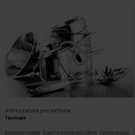
ovoprodotti
SIGILLATRICI
paste di mandorla e zucchero
SOTTOVUOTO ESTERNO
prodotti chimici coadiuvanti
SPREMIAGRUMI
prodotti da farcitura
TOSTIERE E TOSTATRICI
prodotti per granite
semilavorati cotti
spezie e condimenti
variegati
attrezzature per cottura
Tipologie
zuccheri
Accessori padelle
Guanti e presine anti calore
Padelle acciaio