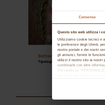
Consenso
Questo sito web utilizza i c
Utilizziamo cookie tecnici e a
le preferenze degli Utenti. pe
nostro portale e dei nostri se
gli annunci, fornire le funzion
sottovuoto a campana
utilizzi il nostro sito ai nost
Tipologie
combinarle con altre informazi
Cliccando su “PERSONALIZZA“ 
che sono necessari per il fu
cookie. Chiudendo questo bann
informazioni complete ti invi