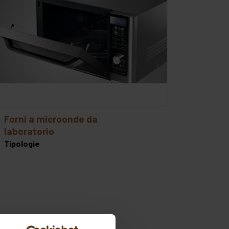
forni a microonde da
laboratorio
Tipologie