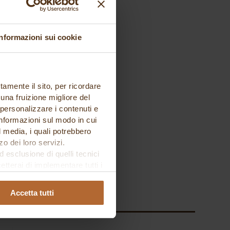
Informazioni sui cookie
tamente il sito, per ricordare
 una fruizione migliore del
 personalizzare i contenuti e
 informazioni sul modo in cui
al media, i quali potrebbero
o dei loro servizi.
esclusione di quelli tecnici
terai di implementare tutti i
l sito. Per tutte le
Accetta tutti