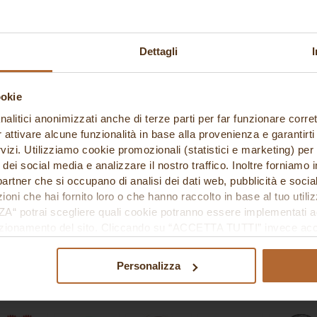
Dettagli
ookie
nalitici anonimizzati anche di terze parti per far funzionare corret
r attivare alcune funzionalità in base alla provenienza e garantirti
rvizi. Utilizziamo cookie promozionali (statistici e marketing) per
i dei social media e analizzare il nostro traffico. Inoltre forniamo
accessori e ricambi nuovi
ri partner che si occupano di analisi dei dati web, pubblicità e soci
Tipologie
oni che hai fornito loro o che hanno raccolto in base al tuo utilizz
potrai scegliere quali cookie potranno essere implementati ad 
nzionamento del sito. Cliccando su “ACCETTA TUTTI” invece accet
er verranno installati i soli cookie necessari al funzionamento de
tiamo a consultare le "Informazioni sui Cookie" qui sopra.
Personalizza
Brand