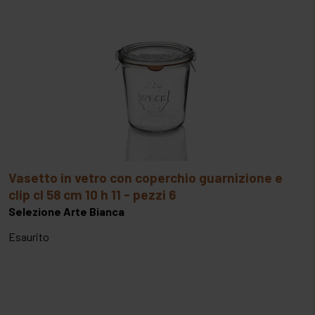
ovoprodotti
SIGILLATRICI
paste di mandorla e zucchero
SOTTOVUOTO ESTERNO
prodotti chimici coadiuvanti
SPREMIAGRUMI
prodotti da farcitura
TOSTIERE E TOSTATRICI
prodotti per granite
vasetto in vetro con coperchio guarnizione e
semilavorati cotti
clip cl 58 cm 10 h 11 - pezzi 6
Selezione Arte Bianca
spezie e condimenti
Esaurito
variegati
zuccheri