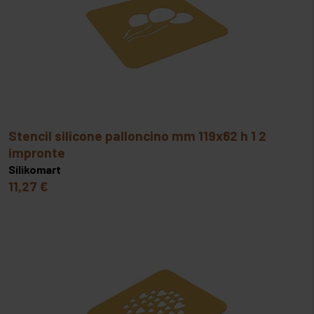
stencil silicone palloncino mm 119x62 h 1 2
impronte
Silikomart
11,27 €