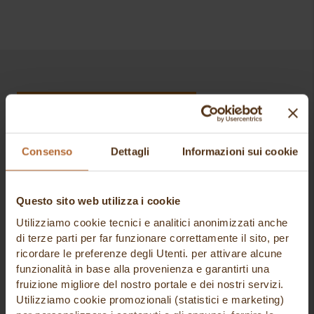
ovoprodotti
SIGILLATRICI
paste di mandorla e zucchero
SOTTOVUOTO ESTERNO
prodotti chimici coadiuvanti
SPREMIAGRUMI
ISCRIVITI ALLA NEWSLETTER
prodotti da farcitura
TOSTIERE E TOSTATRICI
prodotti per granite
Consenso
Dettagli
Informazioni sui cookie
PAGAMENTI SICURI
semilavorati cotti
Tutte le informazioni sono criptate e trasmesse senza
Questo sito web utilizza i cookie
spezie e condimenti
rischi utilizzando un Secure Socket Layer (SSL) protocol.
Utilizziamo cookie tecnici e analitici anonimizzati anche
di terze parti per far funzionare correttamente il sito, per
variegati
ricordare le preferenze degli Utenti. per attivare alcune
funzionalità in base alla provenienza e garantirti una
zuccheri
fruizione migliore del nostro portale e dei nostri servizi.
SPEDIZIONE AFFIDABILE
Utilizziamo cookie promozionali (statistici e marketing)