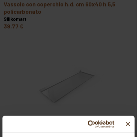
vassoio con coperchio h.d. cm 60x40 h 5,5
policarbonato
Silikomart
39,77 €
vassoio inox mis sup cm 60x20 h 1,7 bordo