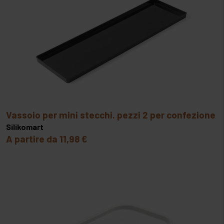
ovoprodotti
SIGILLATRICI
paste di mandorla e zucchero
SOTTOVUOTO ESTERNO
prodotti chimici coadiuvanti
SPREMIAGRUMI
prodotti da farcitura
TOSTIERE E TOSTATRICI
prodotti per granite
vassoio per mini stecchi. pezzi 2 per confezione
Silikomart
semilavorati cotti
A partire da 11,98 €
spezie e condimenti
variegati
zuccheri