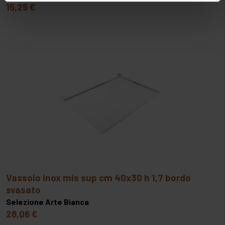
15,25 €
sito. Cliccando su “ACCETTA TUTTI” invece accetterai di
implementare tutti i cookie. Chiudendo questo banner
verranno installati i soli cookie necessari al
funzionamento del sito. Per tutte le informazioni complete
ti invitiamo a consultare le "Informazioni sui Cookie" qui
sopra.
vassoio inox mis sup cm 40x30 h 1,7 bordo
svasato
Selezione Arte Bianca
28,06 €