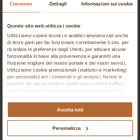
svasato
Consenso
Dettagli
Informazioni sui cookie
Selezione Arte Bianca
24,40 €
Questo sito web utilizza i cookie
Utilizziamo cookie tecnici e analitici anonimizzati anche
di terze parti per far funzionare correttamente il sito, per
ricordare le preferenze degli Utenti. per attivare alcune
funzionalità in base alla provenienza e garantirti una
fruizione migliore del nostro portale e dei nostri servizi.
Utilizziamo cookie promozionali (statistici e marketing)
per personalizzare i contenuti e gli annunci, fornire le
funzioni dei social media e analizzare il nostro traffico.
Inoltre forniamo informazioni sul modo in cui utilizzi il
nostro sito ai nostri partner che si occupano di analisi dei
dati web, pubblicità e social media, i quali potrebbero
Accetta tutti
combinarle con altre informazioni che hai fornito loro o
che hanno raccolto in base al tuo utilizzo dei loro servizi.
vassoio inox mis sup cm 60x10 h 1,7 bordo
Cliccando su “PERSONALIZZA“ potrai scegliere quali
Personalizza
svasato
cookie potranno essere implementati ad esclusione di
Selezione Arte Bianca
quelli tecnici che sono necessari per il funzionamento del