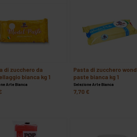
modecor
cresima
selezione arte bianca
festa della 
laurea
natale
pasqua
san valentino
pasta di zucchero wonder
llaggio bianca kg 1
paste bianca kg 1
one Arte Bianca
Selezione Arte Bianca
€
7,70 €