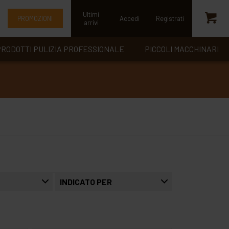
Ultimi
PROMOZIONI
Accedi
Registrati
arrivi
RODOTTI PULIZIA PROFESSIONALE
PICCOLI MACCHINARI
INDICATO PER
senza glutine
senza lattosio