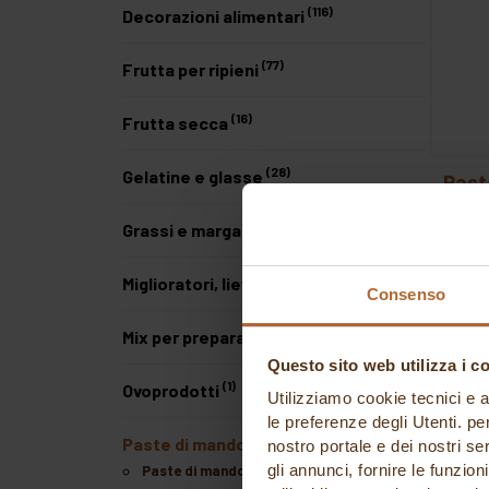
(116)
Decorazioni alimentari
(77)
Frutta per ripieni
(16)
Frutta secca
(28)
Gelatine e glasse
pas
Modec
(1)
Grassi e margarine
A pa
(28)
Miglioratori, lieviti, malti
Consenso
(6)
Mix per preparati da forno
Questo sito web utilizza i c
(1)
Ovoprodotti
Utilizziamo cookie tecnici e a
le preferenze degli Utenti. pe
Paste di mandorla e zucchero
nostro portale e dei nostri se
(1)
gli annunci, fornire le funzion
Paste di mandorla