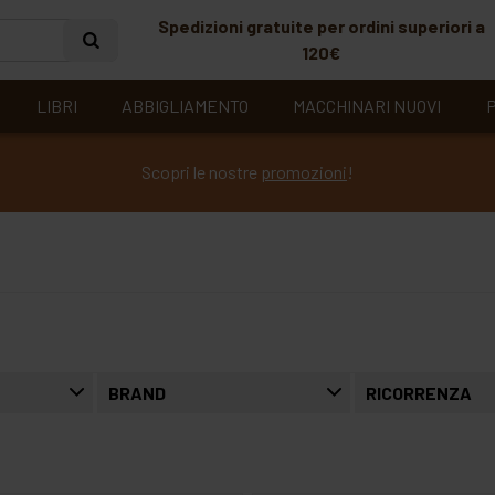
Spedizioni gratuite per ordini superiori a
120€
LIBRI
ABBIGLIAMENTO
MACCHINARI NUOVI
P
Scopri le nostre
promozioni
!
BRAND
RICORRENZA
barry callebaut belgium n.v. italian branch
battesimo
cove
compleanno