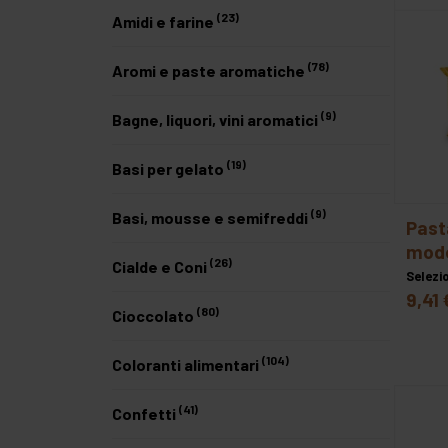
meno costosi
(23)
Amidi e farine
più costosi
(78)
Aromi e paste aromatiche
(9)
Bagne, liquori, vini aromatici
(19)
Basi per gelato
(9)
Basi, mousse e semifreddi
pasta di zucchero da
mode
(26)
Cialde e Coni
Selezi
9,41 
(80)
Cioccolato
(104)
Coloranti alimentari
(41)
Confetti