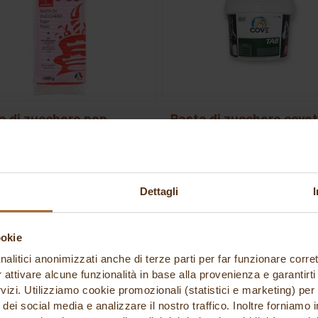
ta di zucchero pop
pasta di zucchero covetab
per modellaggio e
or
rtire da 8,90 €
ricoperture kg 3,5
Cove
49,41 €
Dettagli
ookie
nalitici anonimizzati anche di terze parti per far funzionare corret
r attivare alcune funzionalità in base alla provenienza e garantirti
rvizi. Utilizziamo cookie promozionali (statistici e marketing) per
i dei social media e analizzare il nostro traffico. Inoltre forniamo