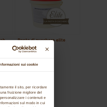
pasta di zucchero elite
bianca kg 5
Modecor
53,56 €
Informazioni sui cookie
tamente il sito, per ricordare
 una fruizione migliore del
 personalizzare i contenuti e
 informazioni sul modo in cui