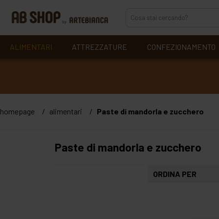
ALIMENTARI
ATTREZZATURE
CONFEZIONAMENTO
homepage
alimentari
Paste di mandorla e zucchero
Paste di mandorla e zucchero
ORDINA PER
più recenti
alfabetico