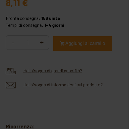
8,11
€
ovoprodotti
SIGILLATRICI
paste di mandorla e zucchero
Pronta consegna:
156 unità
Tempi di consegna:
1-4 giorni
SOTTOVUOTO ESTERNO
prodotti chimici coadiuvanti
SPREMIAGRUMI
-
+
Aggiungi al carrello
prodotti da farcitura
TOSTIERE E TOSTATRICI
prodotti per granite
Hai bisogno di grandi quantità?
semilavorati cotti
Hai bisogno di informazioni sul prodotto?
spezie e condimenti
variegati
zuccheri
Ricorrenza: