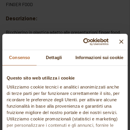
FINGER FOOD
Descrizione:
Bicchierino in plastica adatto alle presentazioni finger food.
Capacità:
58cc
Dimensioni: 5,5h cm Ø4,5
Consenso
Dettagli
Informazioni sui cookie
Q.tà per scatola: 50 PZ
Questo sito web utilizza i cookie
Utilizziamo cookie tecnici e analitici anonimizzati anche
Potrebbe piacerti anche
di terze parti per far funzionare correttamente il sito, per
ricordare le preferenze degli Utenti. per attivare alcune
funzionalità in base alla provenienza e garantirti una
fruizione migliore del nostro portale e dei nostri servizi.
Utilizziamo cookie promozionali (statistici e marketing)
per personalizzare i contenuti e gli annunci, fornire le