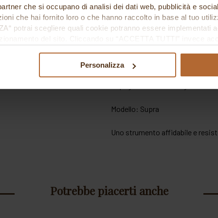
ri partner che si occupano di analisi dei dati web, pubblicità e soci
Dettagli prodotto
oni che hai fornito loro o che hanno raccolto in base al tuo utilizz
potrai scegliere quali cookie potranno essere implementati ad 
Dimensioni lama: 25 x 8 cm
nzionamento del sito. Cliccando su “ACCETTA TUTTI” invece accet
er verranno installati i soli cookie necessari al funzionamento de
tiamo a consultare le "Informazioni sui Cookie" qui sopra.
Materiale lama: Acciaio inox AIS
Personalizza
Impugnatura: SEBS ergonomica
Modello: Supra
Uno strumento affidabile e resist
Potrebbe piacerti anche