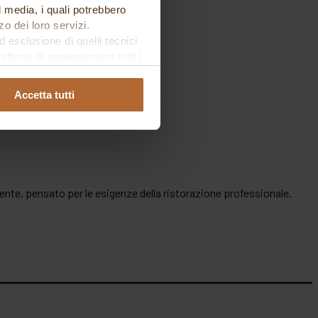
al media, i quali potrebbero
o dei loro servizi.
esclusione di quelli tecnici
terai di implementare tutti i
l sito. Per tutte le
I 420
Accetta tutti
ente, pensato per le esigenze della ristorazione professionale.