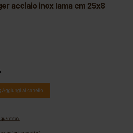
i
Aggiungi al carrello
 quantità?
mazioni sul prodotto?