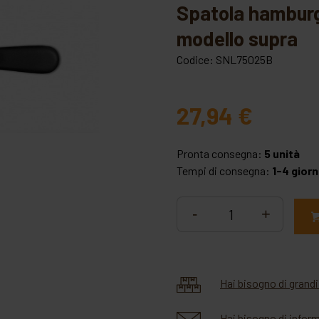
spatola hamburger acciaio inox lama cm 25x8
modello supra
Codice:
SNL75025B
27,94
€
Pronta consegna:
5 unità
Tempi di consegna:
1-4 giorn
-
+
Hai bisogno di grandi
Hai bisogno di infor