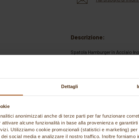
Descrizione:
Spatola Hamburger in Acciaio In
Spatola professionale per hambur
durante l’utilizzo. Ideale per cuci
girare e gestire hamburger e altri 
Dettagli
La lama è realizzata in acciaio in
resistenza e flessibilità, mentre
ookie
confortevole anche durante un uti
nalitici anonimizzati anche di terze parti per far funzionare corret
r attivare alcune funzionalità in base alla provenienza e garantirti
I materiali utilizzati sono sterili
rvizi. Utilizziamo cookie promozionali (statistici e marketing) per
alle normative vigenti in materia 
i dei social media e analizzare il nostro traffico. Inoltre forniamo