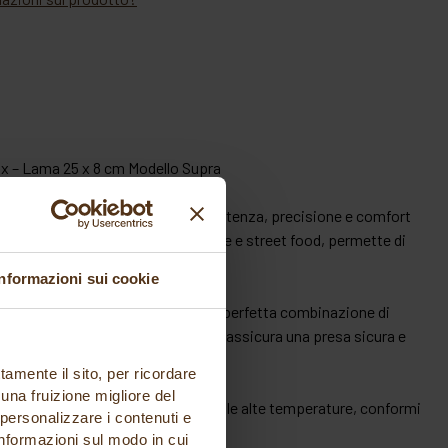
ox – Lama 25 x 8 cm Modello Supra
ger progettata per garantire resistenza, precisione e comfort
ne professionali, ristoranti, griglierie e street food, permette di
alimenti sulla piastra con facilità.
Informazioni sui cookie
ox AISI 420, studiato per offrire la perfetta combinazione di
 l’impugnatura ergonomica in SEBS assicura una presa sicura e
lizzo intensivo.
tamente il sito, per ricordare
 una fruizione migliore del
zzabili, resistenti alla corrosione e alle alte temperature, conformi
 personalizzare i contenuti e
di igiene e sicurezza alimentare.
 informazioni sul modo in cui