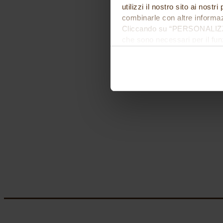
utilizzi il nostro sito ai nost
combinarle con altre informazi
Cliccando su “PERSONALIZZA“ 
che sono necessari per il fu
cookie. Chiudendo questo bann
informazioni complete ti invi