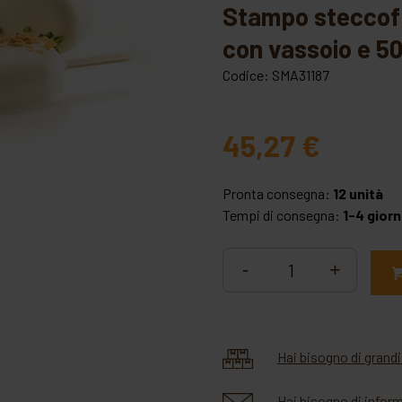
stampo steccoflex g01 classic mm 92x45 h 23
con vassoio e 50
Codice:
SMA31187
45,27
€
Pronta consegna:
12 unità
Tempi di consegna:
1-4 giorn
-
+
Hai bisogno di grandi
Hai bisogno di infor