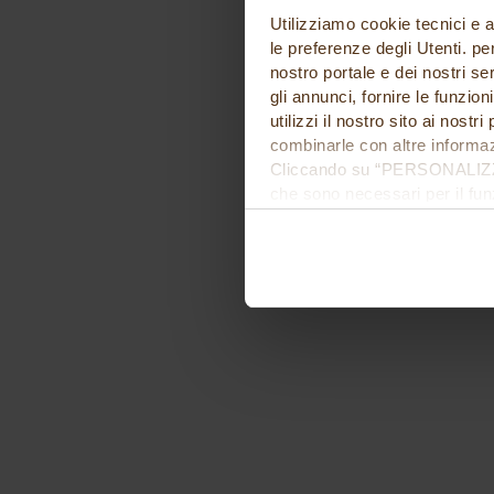
Utilizziamo cookie tecnici e a
le preferenze degli Utenti. pe
nostro portale e dei nostri se
gli annunci, fornire le funzion
utilizzi il nostro sito ai nost
combinarle con altre informazi
Cliccando su “PERSONALIZZA“ 
che sono necessari per il fu
cookie. Chiudendo questo bann
informazioni complete ti invi