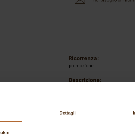
Ricorrenza:
promozione
Descrizione:
Dimensione
:
93x48 h 25 mm
Dettagli
Volume: 90 ml x 6
Set 2 pz/pcs + 50 Sticks
ookie